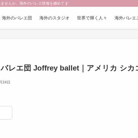
みませんか。海外のバレエ情報を纏めてます。更新頻度は少なめですがお楽しみく
・海外のバレエ団
海外のスタジオ
世界で輝く人々
海外バレエ
エ団 Joffrey ballet｜アメリカ シカ
月24日