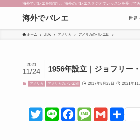
海外でバレエを鑑賞し、海外のバレエスタジオでレッスンを受けて
海外でバレエ
世界
ホーム
北米
アメリカ
アメリカのバレエ団
2021
1956年設立｜ジョフリー・バレ
11/24
2017年8月23日
2021年11
アメリカ
アメリカのバレエ団
T
L
F
M
G
共
w
i
a
e
m
有