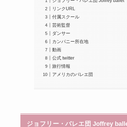
ジョフリー・バレエ団 Joffrey ballet
リンクURL
付属スクール
芸術監督
ダンサー
カンパニー所在地
動画
公式 twitter
旅行情報
アメリカのバレエ団
ジョフリー・バレエ団 Joffrey balle