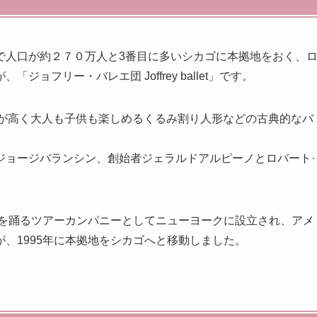
で人口が約２７０万人と3番目に多いシカゴに本拠地をおく、
フリー・バレエ団 Joffrey ballet」です。
性が高く大人も子供も楽しめるくるみ割り人形などの古典的なバ
ジョージバランシン、創始者ジェラルドアルピーノとロバート·
品を踊るツアーカンパニーとしてニューヨークに設立され、アメ
、1995年に本拠地をシカゴへと移動しました。