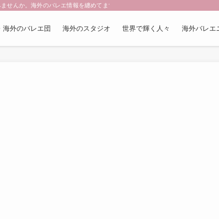
みませんか。海外のバレエ情報を纏めてます。更新頻度は少なめですがお楽しみく
・海外のバレエ団
海外のスタジオ
世界で輝く人々
海外バレエ