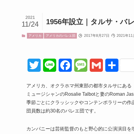
2021
1956年設立｜タルサ・バレエ団
11/24
2017年8月27日
2021年11
アメリカ
アメリカのバレエ団
T
L
F
M
G
共
w
i
a
e
m
有
アメリカ、オクラホマ州東部の都市タルサにある「タルサ
i
n
c
s
a
ミュージシャンのRosalie Talbotと妻のRoman Ja
季節ごとにクラッシックやコンテンポラリーの作
t
e
e
s
i
団員数は約30名のバレエ団です。
t
b
a
l
カンパニーは芸術監督のもと野心的に公演演目を増
e
o
g