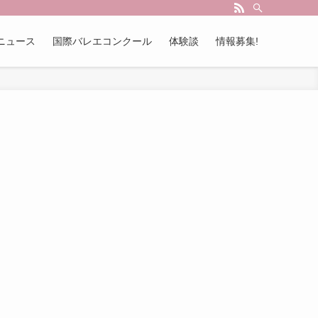
ださい。情報も募集中。
ニュース
国際バレエコンクール
体験談
情報募集!