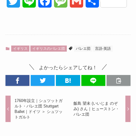
T
L
F
M
G
共
w
i
a
e
m
有
i
n
c
s
a
t
e
e
s
i
イギリス
イギリスのバレエ団
バレエ団
言語-英語
t
b
a
l
よかったらシェアしてね！
e
o
g
r
o
e
k
1760年設立｜シュツットガ
飯島 望未 (いいじま のぞ
ルト・バレエ団 Stuttgart
み) さん｜ヒューストン・
Ballet｜ドイツ ＞ シュツッ
バレエ団
トガルト