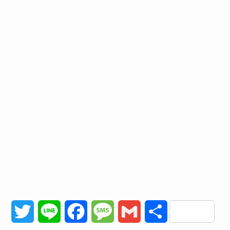
T
L
F
M
G
共