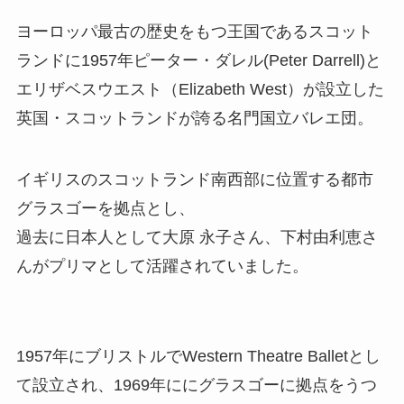
w
i
a
e
m
有
ヨーロッパ最古の歴史をもつ王国であるスコット
i
n
c
s
a
ランドに1957年ピーター・ダレル(Peter Darrell)と
t
e
e
s
i
エリザベスウエスト（Elizabeth West）が設立した
英国・スコットランドが誇る名門国立バレエ団。
t
b
a
l
e
o
g
イギリスのスコットランド南西部に位置する都市
r
o
e
グラスゴーを拠点とし、
過去に日本人として大原 永子さん、下村由利恵さ
k
んがプリマとして活躍されていました。
1957年にブリストルでWestern Theatre Balletとし
て設立され、1969年ににグラスゴーに拠点をうつ