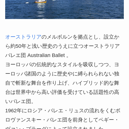
オーストラリア
のメルボルンを拠点とし、設立か
ら約50年と浅い歴史のうえに立つオーストラリア
バレエ団 Australian Ballet 。
ヨーロッパの伝統的なスタイルを吸収しつつ、ヨ
ーロッパ諸国のように歴史やに縛られられない独
自で斬新な舞台を作り上げ、ハイブリッド的な舞
台は世界中から高い評価を受けている話題性の高
いバレエ団。
1962年にロシア・バレエ・リュスの流れをくむボ
ロヴァンスキー・バレエ団を前身としてペギー・