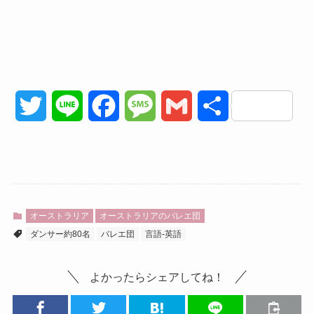
T
L
F
M
G
共
w
i
a
e
m
有
i
n
c
s
a
t
e
e
s
i
オーストラリア
オーストラリアのバレエ団
t
b
a
l
ダンサー約80名
バレエ団
言語-英語
e
o
g
よかったらシェアしてね！
r
o
e