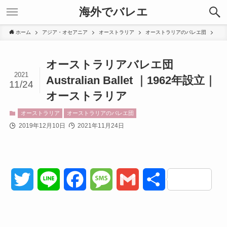
海外でバレエ
ホーム
アジア・オセアニア
オーストラリア
オーストラリアのバレエ団
オーストラリアバレエ団
2021
Australian Ballet ｜1962年設立｜
11/24
オーストラリア
オーストラリア
オーストラリアのバレエ団
2019年12月10日
2021年11月24日
T
L
F
M
G
共
w
i
a
e
m
有
i
n
c
s
a