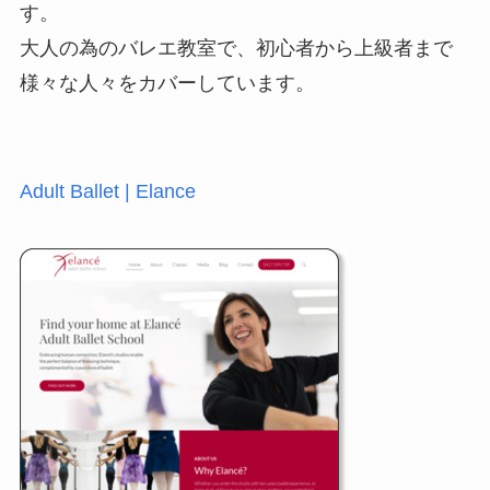
す。
t
e
e
s
i
大人の為のバレエ教室で、初心者から上級者まで
様々な人々をカバーしています。
t
b
a
l
e
o
g
r
o
e
Adult Ballet | Elance
k