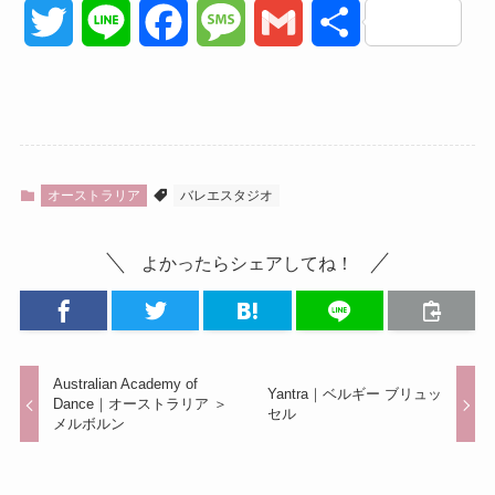
T
L
F
M
G
共
w
i
a
e
m
有
i
n
c
s
a
t
e
e
s
i
オーストラリア
バレエスタジオ
t
b
a
l
よかったらシェアしてね！
e
o
g
r
o
e
k
Australian Academy of
Yantra｜ベルギー ブリュッ
Dance｜オーストラリア ＞
セル
メルボルン