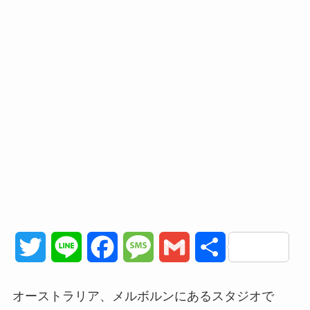
T
L
F
M
G
共
w
i
a
e
m
有
オーストラリア
、メルボルンにあるスタジオで
i
n
c
s
a