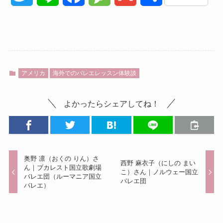
w
i
a
e
m
有
i
n
c
s
a
t
e
e
s
i
アメリカ
海外でのバレエレッスン体験談
t
b
a
l
よかったらシェアしてね！
e
o
g
r
o
e
k
奥野 凛（おくの りん）さ
西野 麻衣子（にしの まい
ん｜ブカレスト国立歌劇場
こ）さん｜ノルウェー国立
バレエ団（ルーマニア国立
バレエ団
バレエ）