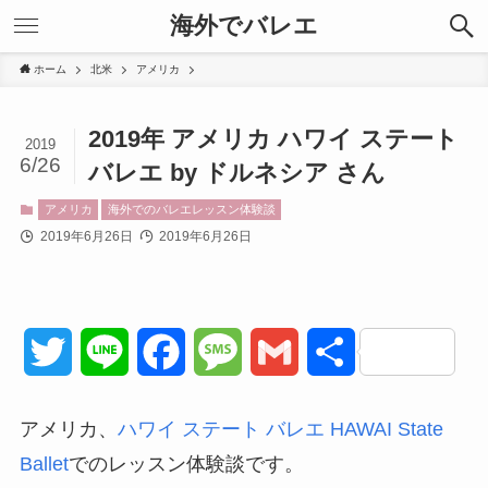
海外でバレエ
ホーム
北米
アメリカ
2019年 アメリカ ハワイ ステート
2019
6/26
バレエ by ドルネシア さん
アメリカ
海外でのバレエレッスン体験談
2019年6月26日
2019年6月26日
T
L
F
M
G
共
w
i
a
e
m
有
アメリカ、
ハワイ ステート バレエ HAWAI State
i
n
c
s
a
Ballet
でのレッスン体験談です。