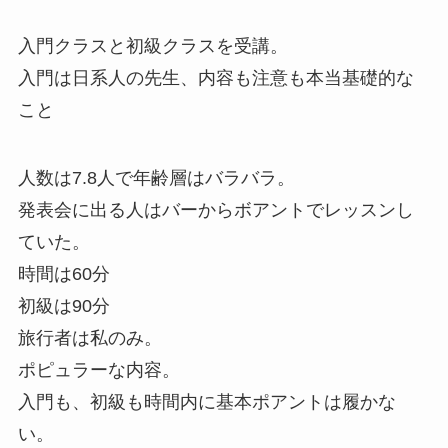
t
e
e
s
i
入門クラスと初級クラスを受講。
t
b
a
l
入門は日系人の先生、内容も注意も本当基礎的な
e
o
g
こと
r
o
e
人数は7.8人で年齢層はバラバラ。
k
発表会に出る人はバーからボアントでレッスンし
ていた。
時間は60分
初級は90分
旅行者は私のみ。
ポピュラーな内容。
入門も、初級も時間内に基本ポアントは履かな
い。